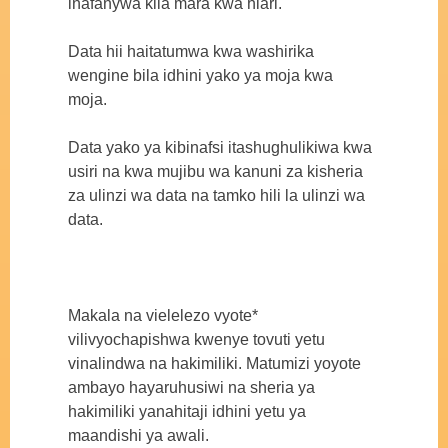
inafanywa kila mara kwa hiari.
Data hii haitatumwa kwa washirika
wengine bila idhini yako ya moja kwa
moja.
Data yako ya kibinafsi itashughulikiwa kwa
usiri na kwa mujibu wa kanuni za kisheria
za ulinzi wa data na tamko hili la ulinzi wa
data.
Makala na vielelezo vyote*
vilivyochapishwa kwenye tovuti yetu
vinalindwa na hakimiliki. Matumizi yoyote
ambayo hayaruhusiwi na sheria ya
hakimiliki yanahitaji idhini yetu ya
maandishi ya awali.