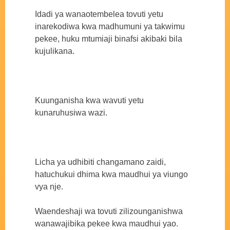
Idadi ya wanaotembelea tovuti yetu
inarekodiwa kwa madhumuni ya takwimu
pekee, huku mtumiaji binafsi akibaki bila
kujulikana.
Kuunganisha kwa wavuti yetu
kunaruhusiwa wazi.
Licha ya udhibiti changamano zaidi,
hatuchukui dhima kwa maudhui ya viungo
vya nje.
Waendeshaji wa tovuti zilizounganishwa
wanawajibika pekee kwa maudhui yao.